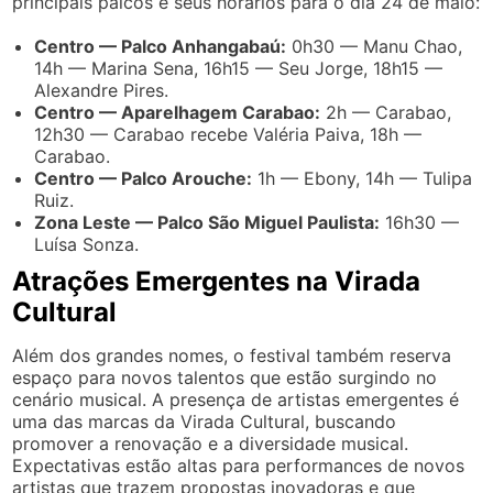
principais palcos e seus horários para o dia 24 de maio:
Centro — Palco Anhangabaú:
0h30 — Manu Chao,
14h — Marina Sena, 16h15 — Seu Jorge, 18h15 —
Alexandre Pires.
Centro — Aparelhagem Carabao:
2h — Carabao,
12h30 — Carabao recebe Valéria Paiva, 18h —
Carabao.
Centro — Palco Arouche:
1h — Ebony, 14h — Tulipa
Ruiz.
Zona Leste — Palco São Miguel Paulista:
16h30 —
Luísa Sonza.
Atrações Emergentes na Virada
Cultural
Além dos grandes nomes, o festival também reserva
espaço para novos talentos que estão surgindo no
cenário musical. A presença de artistas emergentes é
uma das marcas da Virada Cultural, buscando
promover a renovação e a diversidade musical.
Expectativas estão altas para performances de novos
artistas que trazem propostas inovadoras e que