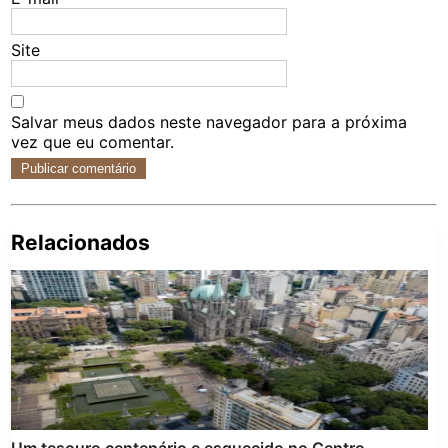
Site
Salvar meus dados neste navegador para a próxima
vez que eu comentar.
Relacionados
Pe
po
Um tesouro centenário e esquecido no Centro