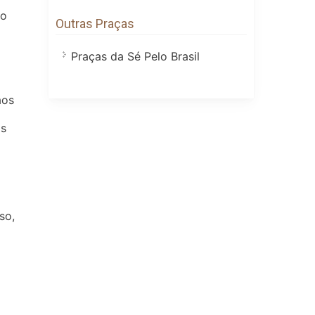
do
Outras Praças
Praças da Sé Pelo Brasil
aos
is
so,